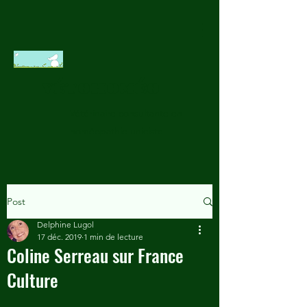
VÉTOHOMÉO
Vétérinaire consultante en
homéopathie uniciste
Post
Delphine Lugol
17 déc. 2019
1 min de lecture
Coline Serreau sur France
Culture