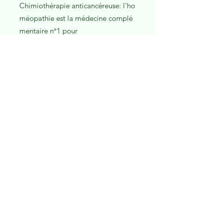
Chimiothérapie anticancéreuse: l'ho
méopathie est la médecine complé
mentaire n°1 pour
l'accompagnement en médecine
humaine des chimiothérapies allopa
thiques. Elle est très précieuse pour
en gérer les effets secondaires;
- Fin de vie: en complément des
médicaments, conseils, aliments et
soins que votre vétérinaire référant
propose, un remède
homéopathique palliatif
judicieusement choisi peut
améliorer le confort de votre
compagnon et l'aider jusqu'au bout
en douceur.