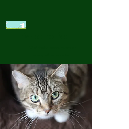
VÉTOHOMÉO
Vétérinaire consultante en
homéopathie uniciste