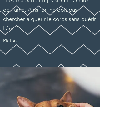
"Les maux du corps sont les maux
de l'âme. Ainsi on ne doit pas
chercher à guérir le corps sans guérir
l'âme"
Platon