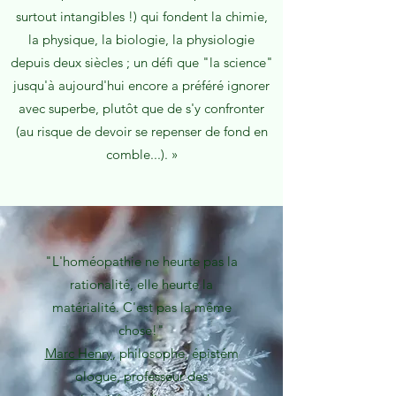
surtout intangibles !) qui fondent la chimie,
la physique, la biologie, la physiologie
depuis deux siècles ; un défi que "la science"
jusqu'à aujourd'hui encore a préféré ignorer
avec superbe, plutôt que de s'y confronter
(au risque de devoir se repenser de fond en
comble...). »
"L'homéopathie ne heurte pas la
rationalité, elle heurte la
matérialité. C'est pas la même
chose!"
Marc Henry
, philosophe, épistém
ologue, professeur des