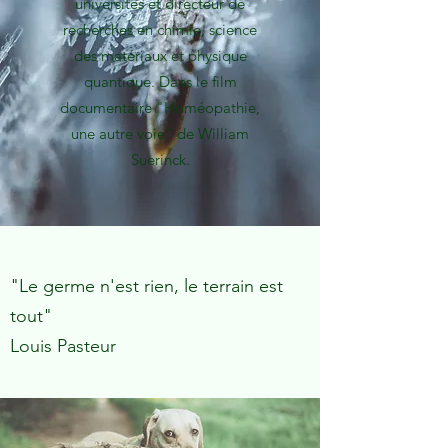
universités et directeur de
recherches en chimie, science
des matériaux et physique
quantique. Dans le film
documentaire "Homéopathie,
une autre voie" de William
Suerinck.
"Le germe n'est rien, le terrain est
tout"
Louis Pasteur