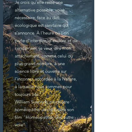
Je crois qu’elle reste une
alternative possible, voire
nécessaire, face au défi
écologique est sanitaire qui
s’annonce. À l’heure où l’on
parle d’interdire, d’exclure et de
condamner, je veux dire mon
attachement, comme celui du
plus grand nombre, à une
science libre et ouverte sur
l’inconnu, accordée à la Nature,
à laquelle nous sommes pour
toujours liés."
William Suerinck, psychiatre
homéopathe uniciste,dans son
film "Homéopathie, une autre
voie".