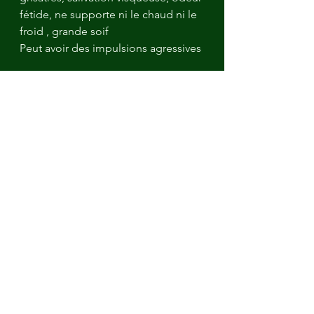
fétide, ne supporte ni le chaud ni le 
froid , grande soif
Peut avoir des impulsions agressives
- MERCURIUS CORROSIVUS 7CH:
Id + des morceaux de chair se 
détachent
- POUMON HISTAMINE 7CH:
Crise d’asthme réactionnelle
RAPPEL:
Ne pas hésiter à changer de remède 
lorsque les symptômes évoluent.
Exemple avec 3 remèdes très 