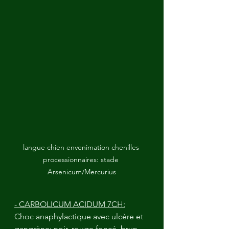
langue chien envenimation chenilles 
processionnaires: stade 
Arsenicum/Mercurius
- CARBOLICUM ACIDUM 7CH:
Choc anaphylactique avec ulcère et 
gangrène; noir, rouge foncé, brun, 