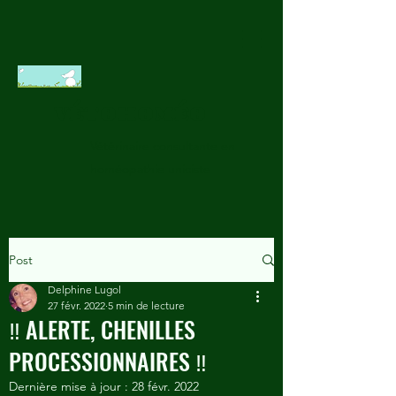
VÉTOHOMÉO
Vétérinaire consultante en
homéopathie uniciste
Post
Delphine Lugol
27 févr. 2022
5 min de lecture
‼️ ALERTE, CHENILLES
PROCESSIONNAIRES ‼️
Dernière mise à jour :
28 févr. 2022